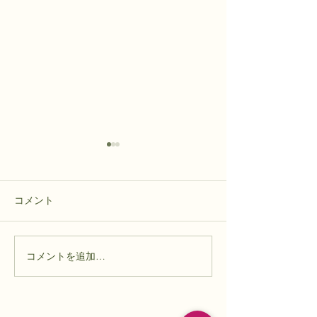
具合いが悪い
手洗い洗車
映画「急に具合が悪くなる」
ジムニーの窓の隙
をみた。 ためになった。もち
ん苔みたいのが生
コメント
ろん面白い。 これまで思って
なかなかとれない
いた認知症に対する 考え方が
めてガソリンスタ
違っていたことを 自然に教え
い洗車を頼んでみ
コメントを追加…
られた。 高齢化社会の問題解
土や埃で汚れてい
決へのヒントにもなる だろう
内清掃もつけたり
し、自分の先の人生も違った
去する オプショ