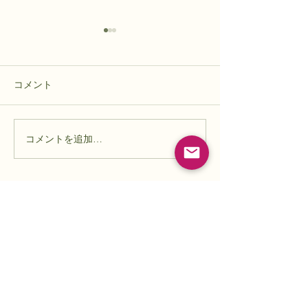
具合いが悪い
手洗い洗車
映画「急に具合が悪くなる」
ジムニーの窓の隙
をみた。 ためになった。もち
ん苔みたいのが生
コメント
ろん面白い。 これまで思って
なかなかとれない
いた認知症に対する 考え方が
めてガソリンスタ
違っていたことを 自然に教え
い洗車を頼んでみ
コメントを追加…
られた。 高齢化社会の問題解
土や埃で汚れてい
決へのヒントにもなる だろう
内清掃もつけたり
し、自分の先の人生も違った
去する オプショ
選択肢を作れる気がした。政
で 8000円ぐらい
治家に見てほしい。 映画はフ
機の10倍ぐらいの
ランスと日本を行き来するの
出来上がりに結構
だが、 美しい景色の対比でも
たのだが、 まあ
小谷田 潤
やっぱりフランスのほうが素
そこだった。 外
koyata jun
敵に思えてしまうのはどうし
もとれて、 ガラ
てだろう。 学生時代
にきれ
TEL:
0426547977