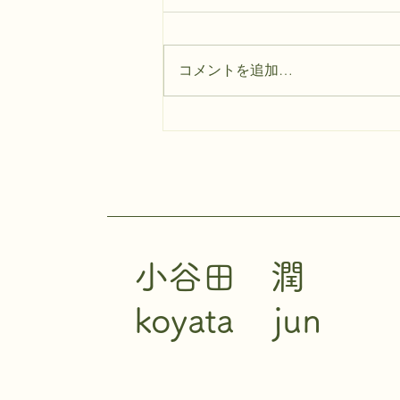
4月に物価高対策で配られた 地域
だけで使える金券が 5000円分残
っていた。 8月いっぱいで期限が
コメントを追加…
切れるので 早く使わないと思
い、店の一覧を調べる。 使える
コンビニが一軒だけあり、 車で
向かう。 いざ5000円分コンビニ
で使えと 言われても意外と難し
い。 必要なものをじっくり考え
て ぐるぐる店を一周したあと、
ウィスキー2本と汗ふきシート2パ
ックを 買う。 この使い方が本来
小谷田 潤
の趣旨に沿っているかは
koyata jun