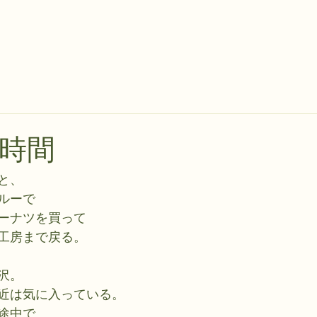
時間
と、
ルーで
ーナツを買って
工房まで戻る。
沢。
近は気に入っている。
途中で