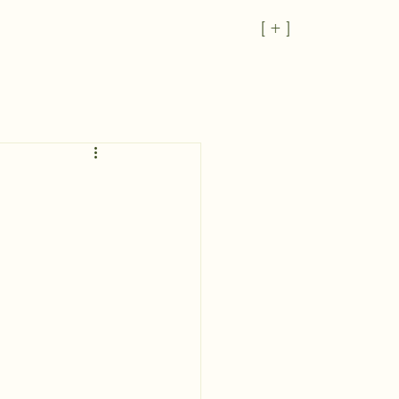
[ + ]